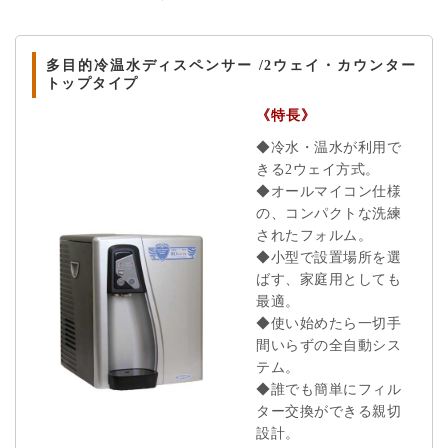
多目的冷温水ディスペンサー /2ウェイ・カウンター
トップタイプ
《特長》
◆冷水・温水が利用で
きる2ウェイ方式。
◆オールマイコン仕様
の、コンパクトな洗練
されたフォルム。
◆小型で設置場所を選
ばす、家庭用としても
最適。
◆使い始めたら一切手
間いらずの全自動シス
テム。
◆誰でも簡単にフィル
ター交換ができる親切
設計。