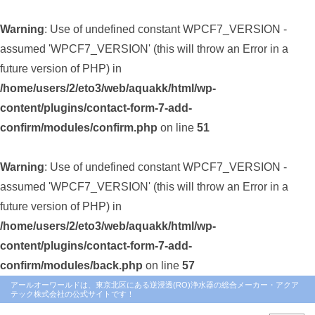
Warning
: Use of undefined constant WPCF7_VERSION -
assumed 'WPCF7_VERSION' (this will throw an Error in a
future version of PHP) in
/home/users/2/eto3/web/aquakk/html/wp-
content/plugins/contact-form-7-add-
confirm/modules/confirm.php
on line
51
Warning
: Use of undefined constant WPCF7_VERSION -
assumed 'WPCF7_VERSION' (this will throw an Error in a
future version of PHP) in
/home/users/2/eto3/web/aquakk/html/wp-
content/plugins/contact-form-7-add-
confirm/modules/back.php
on line
57
アールオーワールドは、東京北区にある逆浸透(RO)浄水器の総合メーカー・アクア
テック株式会社の公式サイトです！