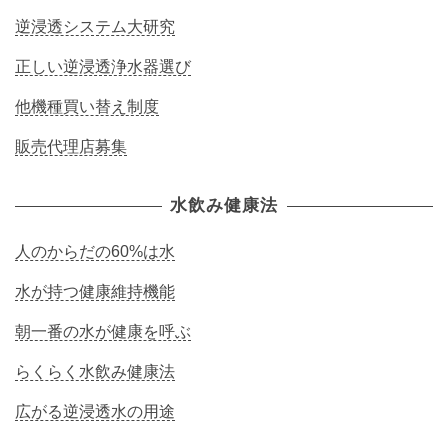
逆浸透システム大研究
正しい逆浸透浄水器選び
他機種買い替え制度
販売代理店募集
水飲み健康法
人のからだの60%は水
水が持つ健康維持機能
朝一番の水が健康を呼ぶ
らくらく水飲み健康法
広がる逆浸透水の用途