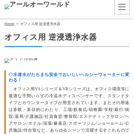
Home
オフィス用 逆浸透浄水器
オフィス用 逆浸透浄水器
◇水道水がたちまち安全でおいしいヘルシーウォーターに変
わる！
オフィス用VSシリーズ＆VRシリーズは、オフィス環境等に
最適な手間いらずの冷温水ディスペンサーです。スタンドタ
イプとカウンタータイプが用意されています。またその用途
は多岐・多目的にわたり、工場/飲食店/幼稚園/学校/銀行/病
院/薬局/介護施設/社員食堂/整骨院/エステティックサロン/ヘ
アサロン/ホテル/浴場/麻雀店/スポーツジム/ショールーム/公
共施設/待合室など、あらゆるシーンで活躍するすぐれもので