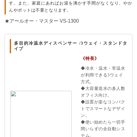
す。また、家庭にあればお湯を沸かす手間がなくなり、やか
んやポットは不要となります。
★アールオー・マスター VS-1300
多目的冷温水ディスペンサー /3ウェイ・スタンドタ
イプ
《特長》
◆冷水・温水・常温水
が利用できる3ウェイ
方式。
◆大容量造水の多人数
オフィス向け。
◆設置が楽なコンパク
トでスマートなデザイ
ン。
◆使い始めたら一切手
間いらずの全自動シス
テム。